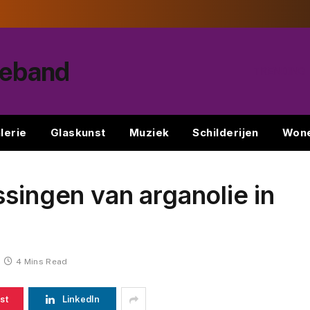
peband
TRENDING
lerie
Glaskunst
Muziek
Schilderijen
Won
ssingen van arganolie in
4 Mins Read
st
LinkedIn