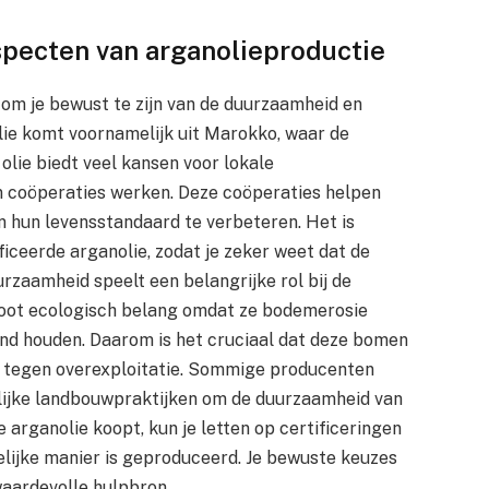
pecten van arganolieproductie
k om je bewust te zijn van de duurzaamheid en
lie komt voornamelijk uit Marokko, waar de
lie biedt veel kansen voor lokale
n coöperaties werken. Deze coöperaties helpen
n hun levensstandaard te verbeteren. Het is
ficeerde arganolie, zodat je zeker weet dat de
rzaamheid speelt een belangrijke rol bij de
root ecologisch belang omdat ze bodemerosie
and houden. Daarom is het cruciaal dat deze bomen
tegen overexploitatie. Sommige producenten
elijke landbouwpraktijken om de duurzaamheid van
arganolie koopt, kun je letten op certificeringen
delijke manier is geproduceerd. Je bewuste keuzes
aardevolle hulpbron.