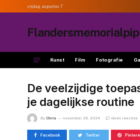
vrijdag, augustus 7
Flandersmemorialpi
Kunst
Film
Fotografie
Ga
De veelzijdige toepa
je dagelijkse routine
By
Chris
november 26, 2024
Geen reacties
Facebook
Twitter
Pintere