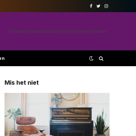
Facebook
Twitter
Instagram
De ultieme draaifauteuil voor jouw interieur kiezen
en
Mis het niet