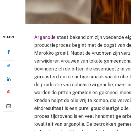
Arganolie
staat bekend om zijn voedende ei
SHARE
productieproces begint met de oogst van de
Marokko groeit. Nadat de vruchten zijn ver
verwijderen vrouwen van lokale gemeenscha
bevinden zich de pitten die essentieel zijn v
geroosterd om de notige smaak van de olie te
de productie van culinaire arganolie, maar n
worden de pitten gemalen en gekneed, meest
kneden helpt de olie vrij te komen, die ver
eindresultaat is een pure, goudkleurige olie
proces tijdrovend is en veel handmatige arb
kwaliteit van arganolie. De betrokken gemee