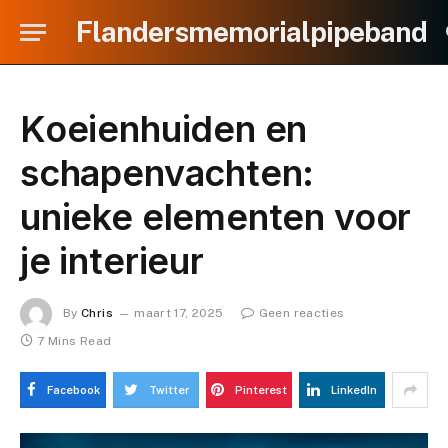
Flandersmemorialpipeband
Koeienhuiden en
schapenvachten:
unieke elementen voor
je interieur
By
Chris
maart 17, 2025
Geen reacties
7 Mins Read
Facebook
Twitter
Pinterest
LinkedIn