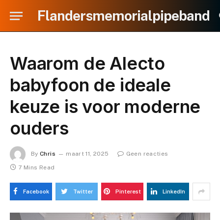
Flandersmemorialpipeband
Waarom de Alecto
babyfoon de ideale
keuze is voor moderne
ouders
By
Chris
maart 11, 2025
Geen reacties
7 Mins Read
Facebook
Twitter
Pinterest
LinkedIn