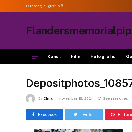
zaterdag, augustus 8
Flandersmemorialpi
Kunst
Film
Fotografie
Ga
Depositphotos_1085
By
Chris
november 18, 2021
Geen reacties
Facebook
Twitter
Pintere