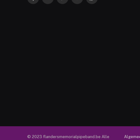
Facebook
Twitter
Pinterest
YouTube
WhatsApp
© 2023 flandersmemorialpipeband.be Alle
Algeme