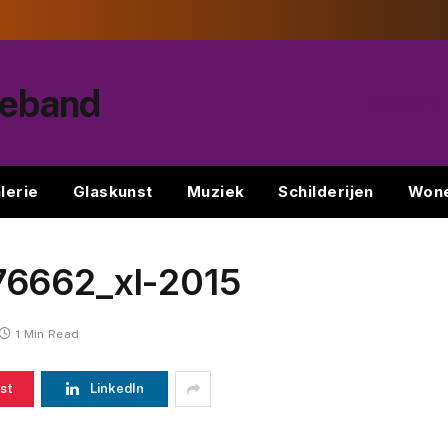
peband
TRENDING
lerie
Glaskunst
Muziek
Schilderijen
Won
76662_xl-2015
1 Min Read
st
LinkedIn