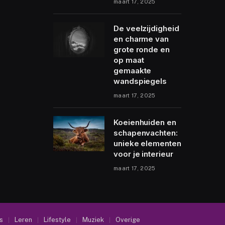
maart 17, 2025
De veelzijdigheid
en charme van
grote ronde en
op maat
gemaakte
wandspiegels
maart 17, 2025
Koeienhuiden en
schapenvachten:
unieke elementen
voor je interieur
maart 17, 2025
s
Leren
Lifestyle
Muziek
Overige