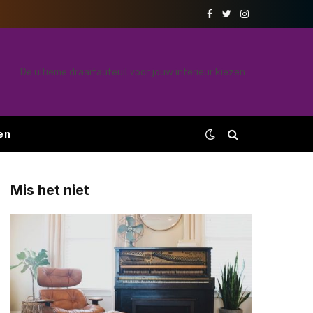
Facebook
Twitter
Instagram
De ultieme draaifauteuil voor jouw interieur kiezen
en
Mis het niet