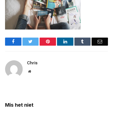
Facebook
Twitter
Pinterest
LinkedIn
Tumblr
Email
Chris
Website
Mis het niet