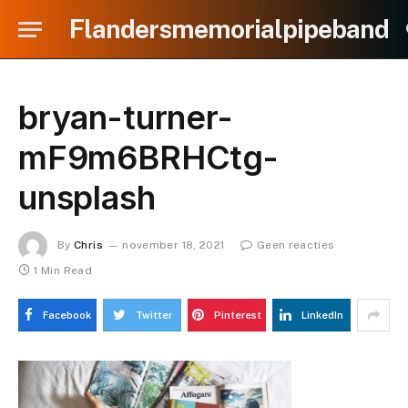
Flandersmemorialpipeband
bryan-turner-
mF9m6BRHCtg-
unsplash
By
Chris
november 18, 2021
Geen reacties
1 Min Read
Facebook
Twitter
Pinterest
LinkedIn